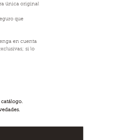
ra única original
seguro que
Tenga en cuenta
xclusivas; si lo
 catálogo.
vedades.