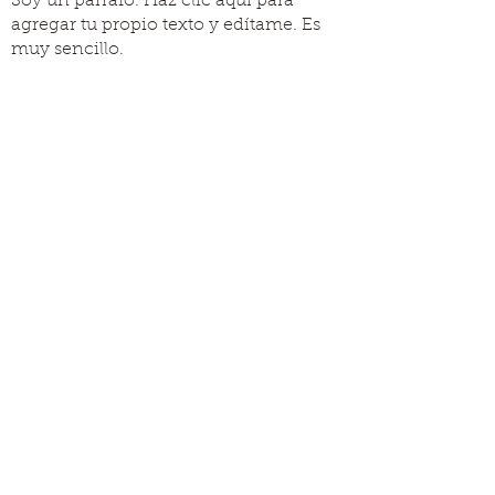
Soy un párrafo. Haz clic aquí para
agregar tu propio texto y edítame. Es
muy sencillo.