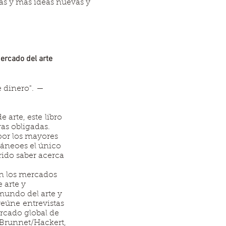
ás y más ideas nuevas y
ercado del arte
de dinero". —
 arte, este libro
ras obligadas.
por los mayores
áneoes el único
rido saber acerca
en los mercados
 arte y
mundo del arte y
 reúne entrevistas
rcado global de
, Brunnet/Hackert,