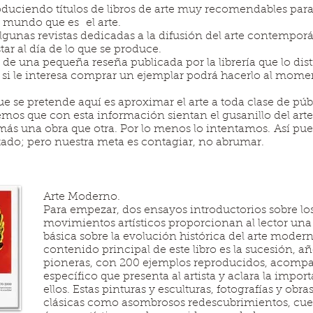
roduciendo títulos de libros de arte muy recomendables par
 mundo que es el arte.
unas revistas dedicadas a la difusión del arte contempor
tar al día de lo que se produce.
 una pequeña reseña publicada por la librería que lo distr
ue si le interesa comprar un ejemplar podrá hacerlo al mom
ue se pretende aquí es aproximar el arte a toda clase de p
emos que con esta información sientan el gusanillo del art
ás una obra que otra. Por lo menos lo intentamos. Así pue
tado; pero nuestra meta es contagiar, no abrumar.
Arte Moderno.
Para empezar, dos ensayos introductorios sobre los
movimientos artísticos proporcionan al lector un
básica sobre la evolución histórica del arte moder
contenido principal de este libro es la sucesión, añ
pioneras, con 200 ejemplos reproducidos, acompa
específico que presenta al artista y aclara la impo
ellos. Estas pinturas y esculturas, fotografías y obr
clásicas como asombrosos redescubrimientos, cuen