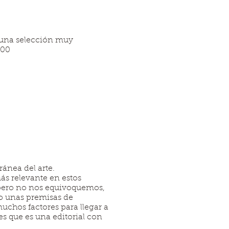
: una selección muy
000
ánea del arte.
más relevante en estos
 pero no nos equivoquemos,
jo unas premisas de
muchos factores para llegar a
 es que es una editorial con