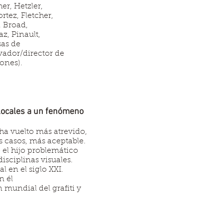
er, Hetzler,
rtez, Fletcher,
, Broad,
z, Pinault,
sas de
vador/director de
ones).
s locales a un fenómeno
e ha vuelto más atrevido,
 casos, más aceptable.
o el hijo problemático
disciplinas visuales.
 en el siglo XXI.
n él
 mundial del grafiti y