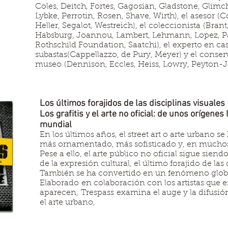
Coles, Deitch, Fortes, Gagosian, Gladstone, Glimch
Lybke, Perrotin, Rosen, Shave, Wirth), el asesor (Co
Heller, Segalot, Westreich), el coleccionista (Brant
Habsburg, Joannou, Lambert, Lehmann, Lopez, Pa
Rothschild Foundation, Saatchi), el experto en ca
subastas(Cappellazzo, de Pury, Meyer) y el conser
museo (Dennison, Eccles, Heiss, Lowry, Peyton-J
Los últimos forajidos de las disciplinas visuales
Los grafitis y el arte no oficial: de unos orígene
mundial
En los últimos años, el street art o arte urbano s
más ornamentado, más sofisticado y, en muchos
Pese a ello, el arte público no oficial sigue siend
de la expresión cultural, el último forajido de las 
También se ha convertido en un fenómeno global
Elaborado en colaboración con los artistas que e
aparecen, Trespass examina el auge y la difusión
el arte urbano,