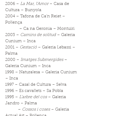
2006 –
La Mar, l’Amor
– Casa de
Cultura – Bunyola
2004 – Tafona de Ca’n Reiet –
Pollença
– Ca na Geronia – Montuiri
2003 –
Camins de solitud
– Galeria
Cunium – Inca
2001 –
Gestació
– Galeria Lebassi –
Palma
2000 –
Imatges Submergides
–
Galeria Cunium – Inca
1998 – Naturalesa – Galeria Cunium
– Inca
1997 – Casal de Cultura – Selva
1996 – Es cavallets – Sa Pobla
1995 –
L’arbre del cos
– Galeria
Jandro – Palma
–
Cossos i coses
– Galeria
Actual Art – Pollença