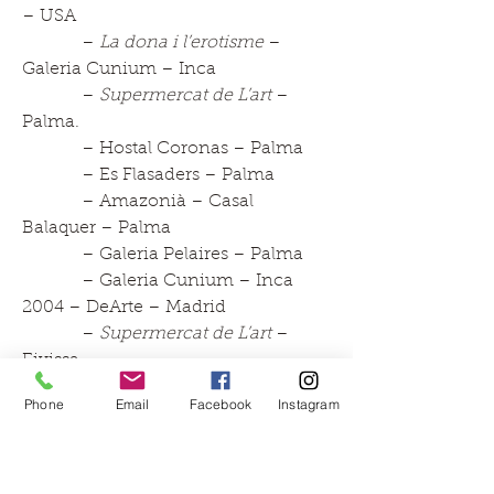
– USA
–
La dona i l’erotisme
–
Galeria Cunium – Inca
–
Supermercat de L’art
–
Palma.
– Hostal Coronas – Palma
– Es Flasaders – Palma
– Amazonià – Casal
Balaquer – Palma
– Galeria Pelaires – Palma
– Galeria Cunium – Inca
2004 – DeArte – Madrid
–
Supermercat de L’art
–
Eivissa
– Galeria Cunium – Inca
Phone
Email
Facebook
Instagram
–
Mediterrània
. Sa Quartera
– Inca – Mallorca
2003 – Bot – In ViaII – Suïssa
–
In Via VI
– Splugenpas –