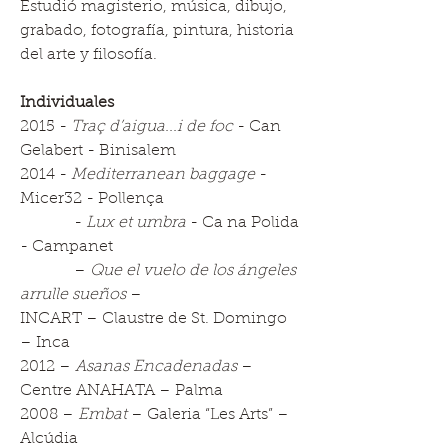
Estudió magisterio, música, dibujo,
grabado, fotografía, pintura, historia
del arte y filosofía.
Individuales
2015 -
Traç d’aigua...i de foc
- Can
Gelabert - Binisalem
2014 -
Mediterranean baggage
-
Micer32 - Pollença
-
Lux et umbra
- Ca na Polida
- Campanet
–
Que el vuelo de los ángeles
arrulle sueños
–
INCART – Claustre de St. Domingo
– Inca
2012 –
Asanas Encadenadas
–
Centre ANAHATA – Palma
2008 –
Embat
– Galeria “Les Arts” –
Alcúdia