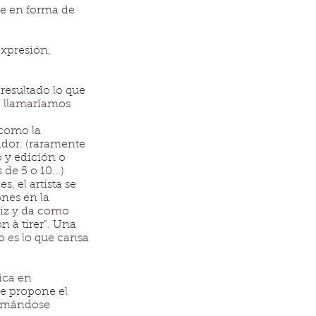
ce en forma de
expresión,
resultado lo que
e llamaríamos
z como la
ador. (raramente
o y edición o
de 5 o 10...)
, el artista se
ones en la
riz y da como
n à tirer". Una
to es lo que cansa
ica en
ue propone el
llamándose