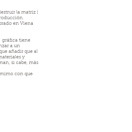
estruir la matriz (
producción.
ebrado en Viena
 gráfica tiene
nzar a un
que añadir que al
ateriales y
man, si cabe, más
el mimo con que