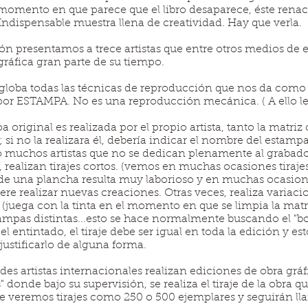
l momento en que parece que el libro desaparece, éste rena
 Indispensable muestra llena de creatividad. Hay que verla.
ón presentamos a trece artistas que entre otros medios de 
gráfica gran parte de su tiempo.
ngloba todas las técnicas de reproducción que nos da como 
r ESTAMPA. No es una reproducción mecánica. ( A ello l
pa original es realizada por el propio artista, tanto la matri
si no la realizara él, debería indicar el nombre del estamp
lo muchos artistas que no se dedican plenamente al grabad
realizan tirajes cortos. (vemos en muchas ocasiones tirajes 
de una plancha resulta muy laborioso y en muchas ocasiones
iere realizar nuevas creaciones. Otras veces, realiza variaci
(juega con la tinta en el momento en que se limpia la mat
ampas distintas...esto se hace normalmente buscando el "bo
el entintado, el tiraje debe ser igual en toda la edición y es
r justificarlo de alguna forma.
s artistas internacionales realizan ediciones de obra gráf
 donde bajo su supervisión, se realiza el tiraje de la obra q
que veremos tirajes como 250 o 500 ejemplares y seguirán 