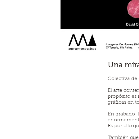
Una mira
Colectiva de
El arte cont
propósito es 
gráficas en to
En grabado l
enormemente 
Es por ello q
También quer