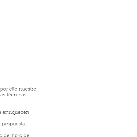
or ello nuestro
las técnicas
ue enriquecen
a propuesta.
 del libro de