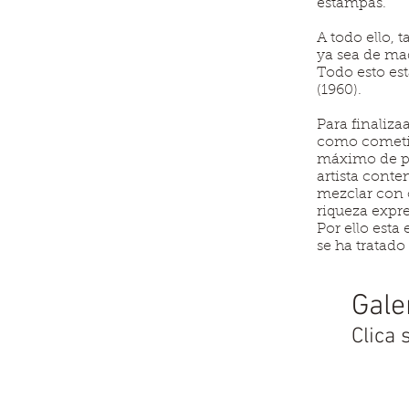
estampas.
A todo ello, t
ya sea de ma
Todo esto est
(1960).
Para finaliza
como cometido
máximo de pú
artista cont
mezclar con 
riqueza expre
Por ello est
se ha tratad
Gale
Clica