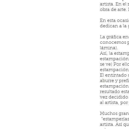
artista. En e
obra de arte.
En esta ocasi
dedican a la 
La gráfica e
conocemos po
lámina).
Así, la estam
estampación; 
se ve) Por el
estampación, 
El entintado 
aburre y pref
estampación 
resultado est
vez decidido 
al artista, po
Muchos grande
"estamperías"
artista. Así 