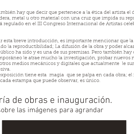
ambién hay que decir que pertenece a la ética del artista el d
dera, metal u otro material con una cruz que impida su re
á regulado en el III Congreso Internacional de Artistas cel
ar esta breve introducción, es importante mencionar que la
 la reproductibilidad; La difusión de la obra y poder alca
blico ha sido y es una de sus premisas. Pero también hay 
emporáneo le atrae mucho la investigación, probar nuevos m
otros medios mecánicos y digitales que actualmente le su
siva.
a exposición tiene esta magia que se palpa en cada obra; 
o cada estampa que puede observar, es único.
ría de obras e inauguración.
 sobre las imágenes para agrandar