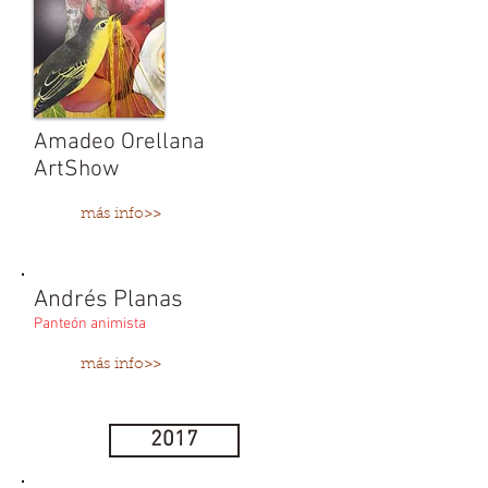
Amadeo Orellana
ArtShow
más info>>
Andrés Planas
Panteón animista
más info>>
2017